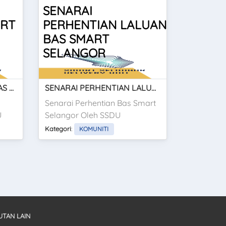
SENARAI
ART
PERHENTIAN LALUAN
BAS SMART
SELANGOR
SENARAI ARAH LALUAN BAS SMART SELANGOR
SENARAI PERHENTIAN LALUAN BAS SMART SELANGOR
Senarai Perhentian Bas Smart
U
Selangor Oleh SSDU
Kategori
:
KOMUNITI
UTAN LAIN