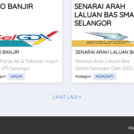
FO BANJIR
SENARAI ARAH
LALUAN BAS SM
SELANGOR
O BANJIR
 Paras Air & Taburan Hujan
Senarai Arah Laluan Bas
 JPS Selangor
Smart Selangor Oleh SSD
ori
:
Kategori
:
UMUM
KOMUNITI
LIHAT LAGI
PA