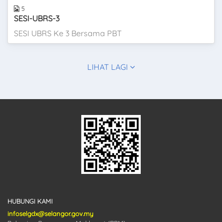
5
SESI-UBRS-3
SESI UBRS Ke 3 Bersama PBT
LIHAT LAGI
HUBUNGI KAMI
infoselgdx@selangor.gov.my