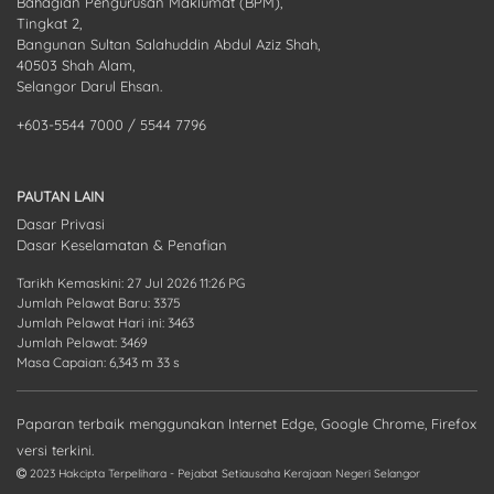
Bahagian Pengurusan Maklumat (BPM),
Tingkat 2,
Bangunan Sultan Salahuddin Abdul Aziz Shah,
40503 Shah Alam,
Selangor Darul Ehsan.
+603-5544 7000 / 5544 7796
PAUTAN LAIN
Dasar Privasi
Dasar Keselamatan & Penafian
Tarikh Kemaskini: 27 Jul 2026 11:26 PG
Jumlah Pelawat Baru: 3375
Jumlah Pelawat Hari ini: 3463
Jumlah Pelawat: 3469
Masa Capaian: 6,343 m 33 s
Paparan terbaik menggunakan Internet Edge, Google Chrome, Firefox
versi terkini.
2023 Hakcipta Terpelihara - Pejabat Setiausaha Kerajaan Negeri Selangor